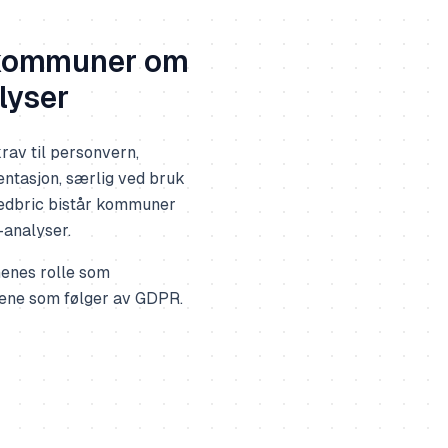
kommuner om
lyser
av til personvern,
ntasjon, særlig ved bruk
 Medbric bistår kommuner
analyser.
nenes rolle som
vene som følger av GDPR.