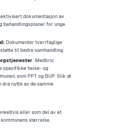
ffektivisert dokumentasjon av
og behandlingsplaner for unge
d:
Dokumenter tverrfaglige
tøtte til bedre samhandling.
orgstjenester
: Medbric
e spesifikke helse- og
munen, som PPT og BUP. Slik at
n dra nytte av de samme
nkeltvis eller som del av et
et kommunens størrelse,