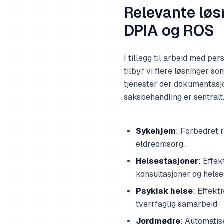
Relevante løs
DPIA og ROS
I tillegg til arbeid med pe
tilbyr vi flere løsninger 
tjenester der dokumentasjo
saksbehandling er sentralt.
Sykehjem
: Forbedret 
eldreomsorg.
Helsestasjoner
: Effe
konsultasjoner og helse
Psykisk helse
: Effekt
tverrfaglig samarbeid
Jordmødre
: Automati