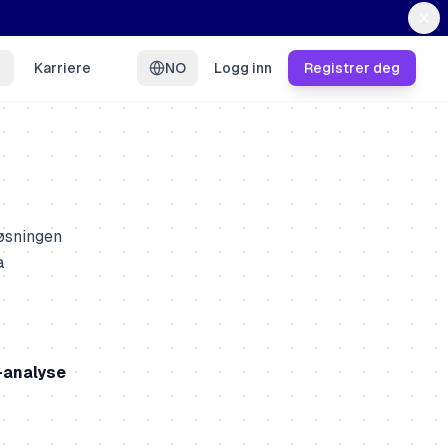
Karriere
NO
Logg inn
Registrer deg
Løsningen
a
analyse