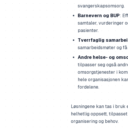
svangerskapsomsorg.
Barnevern og BUP
: E
samtaler, vurderinger 
pasienter.
Tverrfaglig samarbei
samarbeidsmøter og få s
Andre helse- og oms
tilpasser seg også andr
omsorgstjenester i kom
hele organisasjonen ka
fordelene.
Løsningene kan tas i bruk e
helhetlig oppsett, tilpass
organisering og behov.