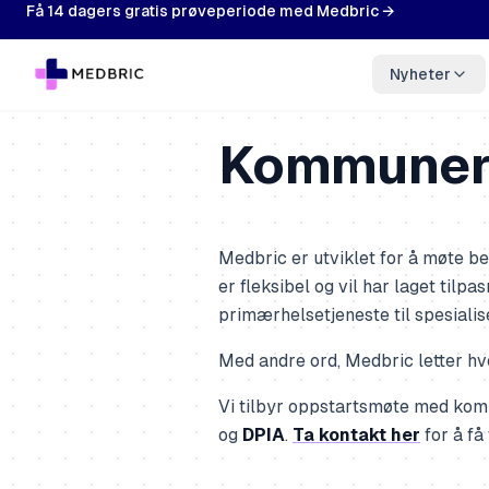
Få 14 dagers gratis prøveperiode med Medbric →
Nyheter
Kommune
Medbric er utviklet for å møte b
er fleksibel og vil har laget tilpa
primærhelsetjeneste til spesialis
Med andre ord, Medbric letter hv
Vi tilbyr oppstartsmøte med kom
og
DPIA
.
Ta kontakt her
for å få